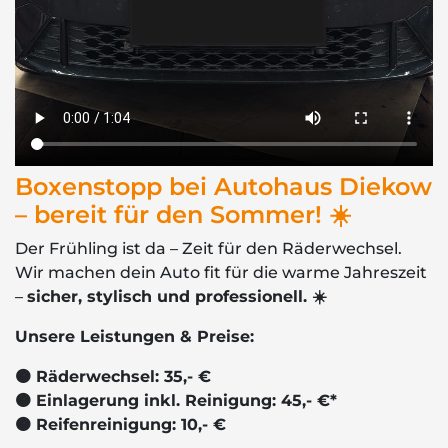
Boxenstopp bei Autohaus Diekow
– bereit für den Sommer! ☀️
Der Frühling ist da – Zeit für den Räderwechsel.
Wir machen dein Auto fit für die warme Jahreszeit
–
sicher, stylisch und professionell. ☀️
Unsere Leistungen & Preise:
🟠 Räderwechsel: 35,- €
🟠 Einlagerung inkl. Reinigung: 45,- €*
🟠 Reifenreinigung: 10,- €