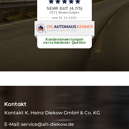
SEHR GUT (4,7/5)
2571
Bewertungen
seit 01.10.2020
Pascal R.
Ich bin zufrieden mit Ihnen.
weiterlesen
Kundenbewertungen
verschiedener Quellen
Kontakt
Kontakt K. Heinz Diekow GmbH & Co. KG
E-Mail:
service@ah-diekow.de